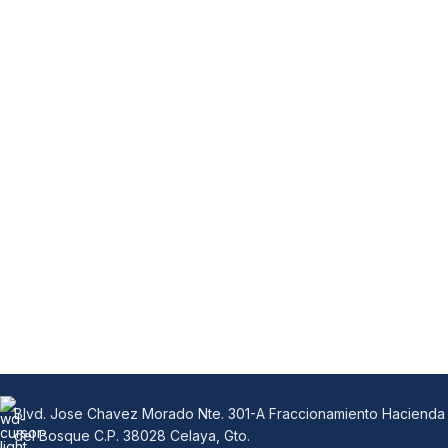
Blvd. Jose Chavez Morado Nte. 301-A Fraccionamiento Hacienda
del Bosque C.P. 38028 Celaya, Gto.