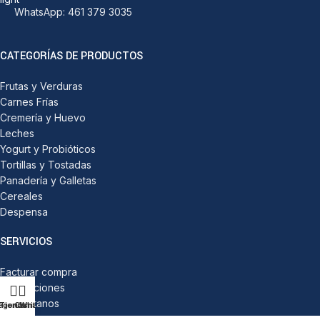
WhatsApp: 461 379 3035
CATEGORÍAS DE PRODUCTOS
Frutas y Verduras
Carnes Frías
Cremería y Huevo
Leches
Yogurt y Probióticos
Tortillas y Tostadas
Panadería y Galletas
Cereales
Despensa
SERVICIOS
Facturar compra
Devoluciones
Contáctanos
egorías
Tienda
Carrito
WhatsApp