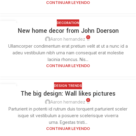
CONTINUAR LEYENDO
DECORATION
26
New home decor from John Doerson
AGO
0
Aaron hernandez
Ullamcorper condimentum erat pretium velit at ut a nunc id a
adeu vestibulum nibh urna nam consequat erat molestie
lacinia rhoncus. Nis...
CONTINUAR LEYENDO
DESIGN TRENDS
26
The big design: Wall likes pictures
AGO
0
Aaron hernandez
Parturient in potenti id rutrum duis torquent parturient sceler
isque sit vestibulum a posuere scelerisque viverra
urna. Egestas tristi...
CONTINUAR LEYENDO