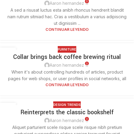
0
Aaron hernandez
A sed a risusat luctus esta anibh rhoncus hendrerit blandit
nam rutrum sitmiad hac. Cras a vestibulum a varius adipiscing
ut dignissim ...
CONTINUAR LEYENDO
FURNITURE
27
Collar brings back coffee brewing ritual
AGO
0
Aaron hernandez
When it's about controlling hundreds of articles, product
pages for web shops, or user profiles in social networks, all
CONTINUAR LEYENDO
DESIGN TRENDS
27
Reinterprets the classic bookshelf
AGO
0
Aaron hernandez
Aliquet parturient scele risque scele risque nibh pretium
parturient suspendisse platea sapien torquent feugiat