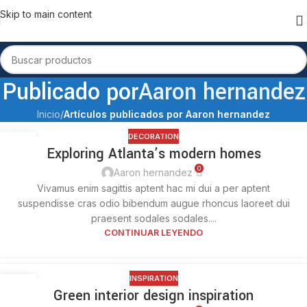
Skip to main content
Publicado por
Aaron hernandez
Inicio
/
Artículos publicados por Aaron hernandez
DECORATION
27
Exploring Atlanta’s modern homes
AGO
0
Aaron hernandez
Vivamus enim sagittis aptent hac mi dui a per aptent
suspendisse cras odio bibendum augue rhoncus laoreet dui
praesent sodales sodales....
CONTINUAR LEYENDO
INSPIRATION
27
Green interior design inspiration
AGO