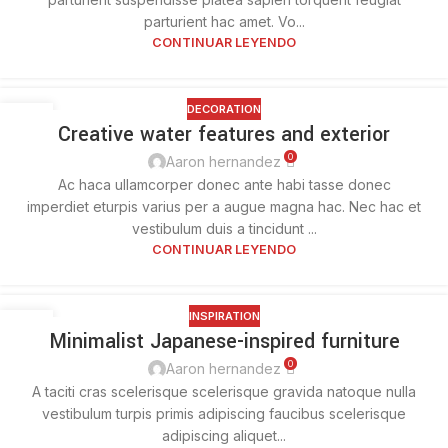
parturient hac amet. Vo...
CONTINUAR LEYENDO
DECORATION
27
Creative water features and exterior
AGO
0
Aaron hernandez
Ac haca ullamcorper donec ante habi tasse donec
imperdiet eturpis varius per a augue magna hac. Nec hac et
vestibulum duis a tincidunt ...
CONTINUAR LEYENDO
INSPIRATION
26
Minimalist Japanese-inspired furniture
AGO
0
Aaron hernandez
A taciti cras scelerisque scelerisque gravida natoque nulla
vestibulum turpis primis adipiscing faucibus scelerisque
adipiscing aliquet...