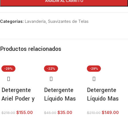
AÑADIR AL CARRITO
Categorías:
Lavandería
,
Suavizantes de Telas
Productos relacionados
-29%
-22%
-29%
Detergente
Detergente
Detergente
Ariel Poder y
Líquido Mas
Líquido Mas
Cuidado 4 Kg
Color 1 L
Color 4.8 L
$
155.00
$
35.00
$
149.00
$
218.00
$
45.00
$
210.00