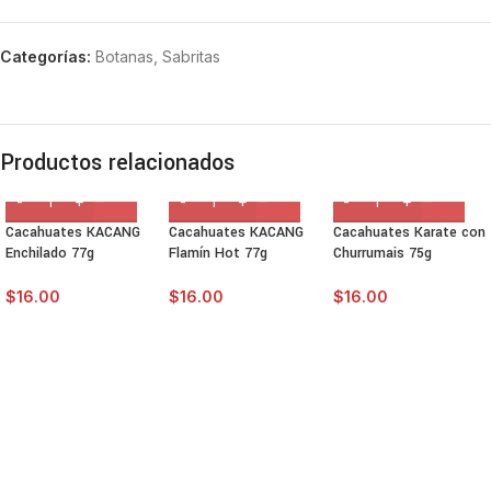
Categorías:
Botanas
,
Sabritas
Productos relacionados
Cacahuates KACANG
Cacahuates KACANG
Cacahuates Karate con
Enchilado 77g
Flamín Hot 77g
Churrumais 75g
$
16.00
$
16.00
$
16.00