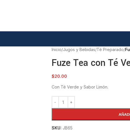
Inicio
/
Jugos y Bebidas
/
Té Preparado
/
Fu
Fuze Tea con Té V
$
20.00
Con Té Verde y Sabor Limón.
AÑAD
SKU:
JB65