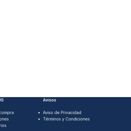
OS
Avisos
 compra
Aviso de Privacidad
ones
Términos y Condiciones
nos