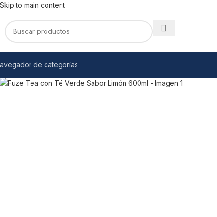
Skip to main content
avegador de categorías