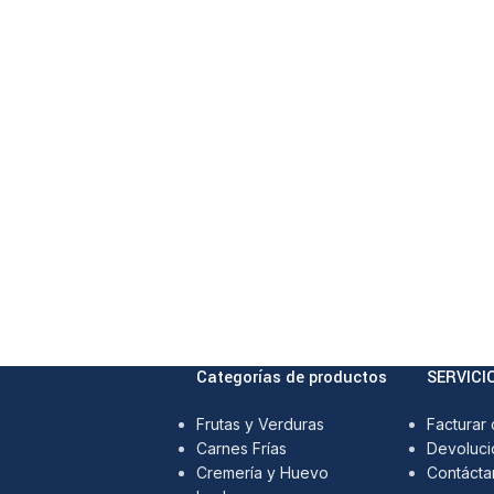
Categorías de productos
SERVICI
Frutas y Verduras
Facturar
Carnes Frías
Devoluci
Cremería y Huevo
Contácta