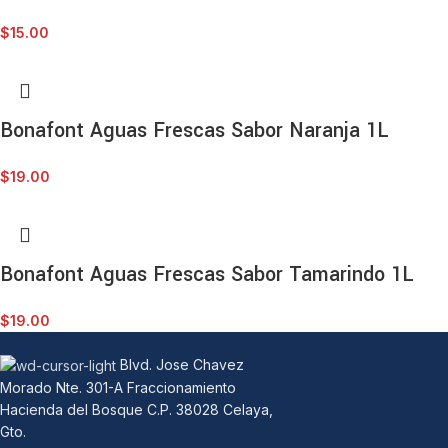
$
15.00
Bonafont Aguas Frescas Sabor Naranja 1L
$
19.00
Bonafont Aguas Frescas Sabor Tamarindo 1L
$
19.00
Blvd. Jose Chavez
Morado Nte. 301-A Fraccionamiento
Hacienda del Bosque C.P. 38028 Celaya,
Gto.