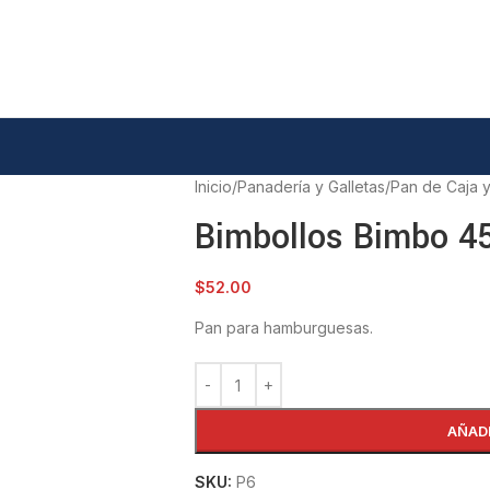
Inicio
/
Panadería y Galletas
/
Pan de Caja y
Bimbollos Bimbo 4
$
52.00
Pan para hamburguesas.
AÑAD
SKU:
P6