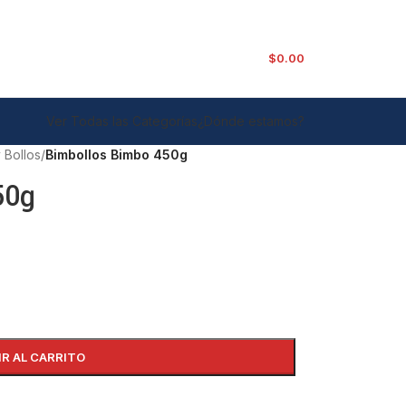
$
0.00
Ver Todas las Categorías
¿Dónde estamos?
 Bollos
/
Bimbollos Bimbo 450g
50g
IR AL CARRITO