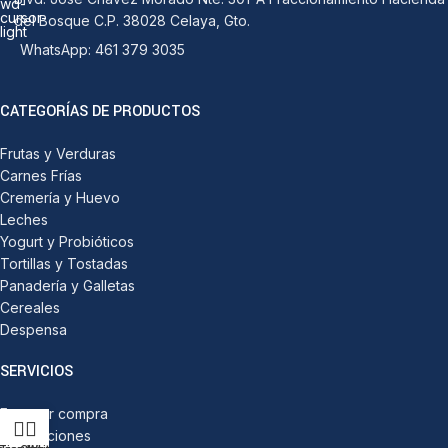
del Bosque C.P. 38028 Celaya, Gto.
WhatsApp: 461 379 3035
CATEGORÍAS DE PRODUCTOS
Frutas y Verduras
Carnes Frías
Cremería y Huevo
Leches
Yogurt y Probióticos
Tortillas y Tostadas
Panadería y Galletas
Cereales
Despensa
SERVICIOS
Facturar compra
Devoluciones