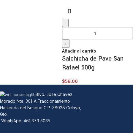
Añadir al carrito
Salchicha de Pavo San
Rafael 500g
$
59.00
Blvd. Jose Chavez
Morado Nte. 301-A Fraccionamiento
Hacienda del Bosque C.P. 38028 Celaya,
Gto.
WhatsApp: 461 379 3035