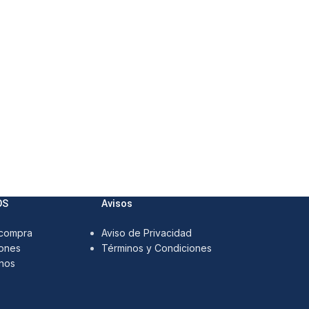
OS
Avisos
 compra
Aviso de Privacidad
ones
Términos y Condiciones
nos