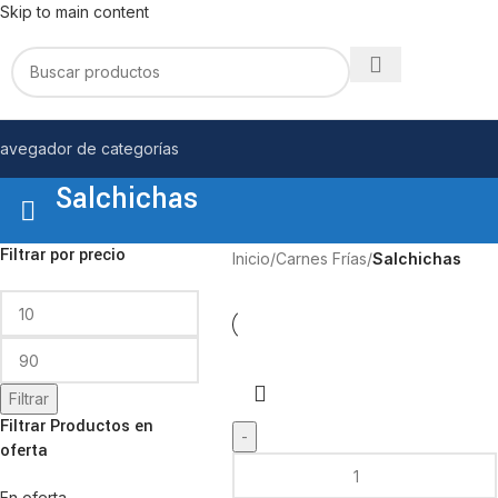
Skip to main content
avegador de categorías
Salchichas
Filtrar por precio
Inicio
/
Carnes Frías
/
Salchichas
Filtrar
Filtrar Productos en
oferta
En oferta