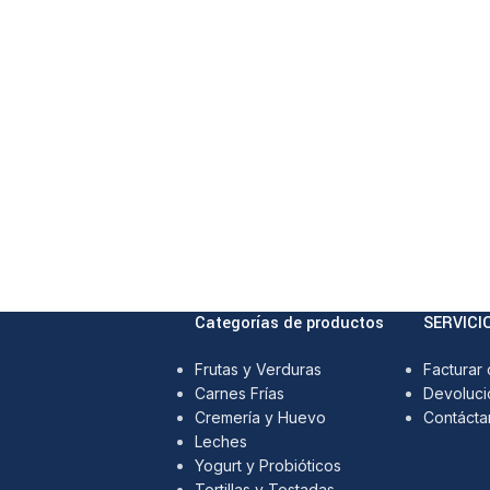
Categorías de productos
SERVICI
Frutas y Verduras
Facturar
Carnes Frías
Devoluci
Cremería y Huevo
Contácta
Leches
Yogurt y Probióticos
Tortillas y Tostadas