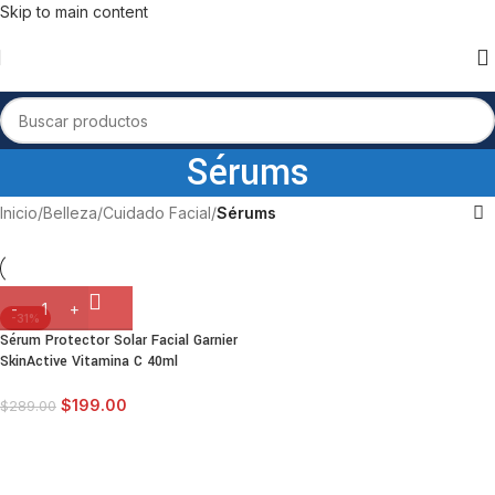
Skip to main content
Sérums
Inicio
/
Belleza
/
Cuidado Facial
/
Sérums
-31%
Sérum Protector Solar Facial Garnier
SkinActive Vitamina C 40ml
$
199.00
$
289.00